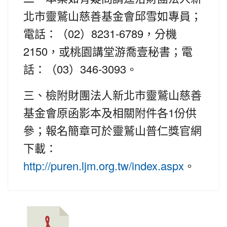
北市靈鷲山慈善基金會邱雪如專員；
02
8231-6789
電話：（
）
，分機
2150
，或桃園講堂游喬壹秘書；電
03
346-3093
話：（
）
。
三、檢附財團法人新北市靈鷲山慈善
1
基金會原函影本及相關附件各
份供
參；報名簡章可於靈鷲山普仁獎官網
下載：
。
http://puren.ljm.org.tw/index.aspx