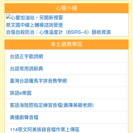
心靈小棧
link to https://care.tyc.edu.
慈文國中線上輔導諮詢管道
自傷自殺防治：心情溫度計（BSRS─5）篩檢資源
本土語教學區
台語正字歌詞網
台語常用詞辭典
臺灣台語羅馬字拼音教學網
族語e樂園
客語海陸腔指定練習音檔(黃陳美銀老師)
廣播劇聲音檔
114慈文阿美族錄音檔作業上傳區