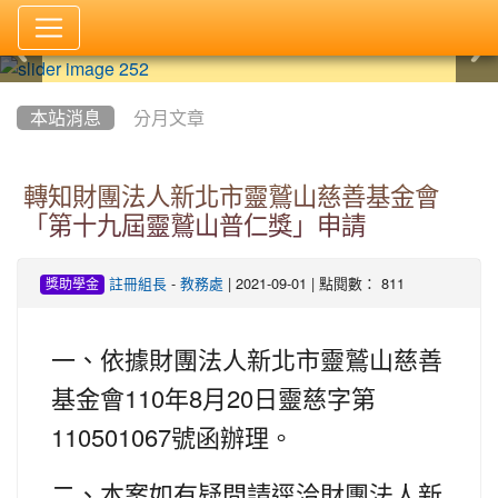
:::
本站消息
分月文章
轉知財團法人新北市靈鷲山慈善基金會
「第十九屆靈鷲山普仁獎」申請
-
| 2021-09-01 | 點閱數： 811
註冊組長
教務處
獎助學金
一、依據財團法人新北市靈鷲山慈善
110
8
20
基金會
年
月
日靈慈字第
110501067
號函辦理。
二、本案如有疑問請逕洽財團法人新