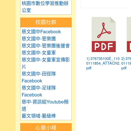
桃園市數位學習推動辦
公室
校園社群
慈文國中Facebook
慈文國中-管樂團
慈文國中-管樂團後援會
慈文國中-女童軍
1) 376735100E_110
2) 3
慈文國中-女童軍宣傳影
0111854_ATTACH2.
0111
片
pdf
pdf
慈文國中-田徑隊
Facebook
慈文國中-足球隊
Facebook
慈中-資訊組Youtube頻
道
藝文領域-藝級棒
心靈小棧