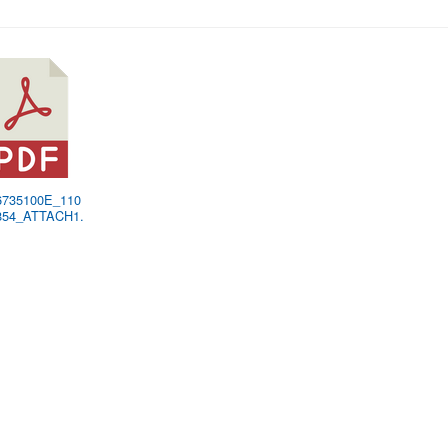
76735100E_110
854_ATTACH1.