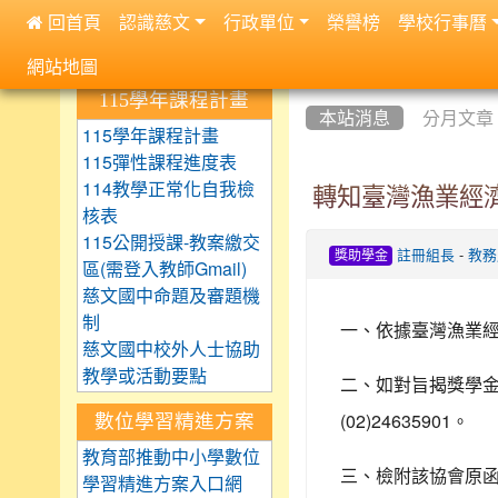
 回首頁
認識慈文
行政單位
榮譽榜
學校行事曆
:::
網站地圖
:::
:::
115學年課程計畫
本站消息
分月文章
115學年課程計畫
115彈性課程進度表
114教學正常化自我檢
轉知臺灣漁業經
核表
115公開授課-教案繳交
-
註冊組長
教務
獎助學金
區(需登入教師Gmail)
慈文國中命題及審題機
制
一、依據臺灣漁業
慈文國中校外人士協助
教學或活動要點
二、如對旨揭獎學
(02)24635901
數位學習精進方案
。
教育部推動中小學數位
三、檢附該協會原
學習精進方案入口網