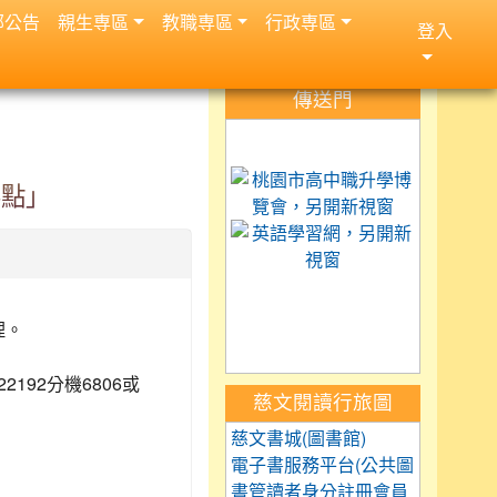
部公告
親生専區
教職専區
行政専區
登入
:::
傳送門
link to https://science.
link to 
要點」
link to h
link to https://car
link to https://exam.tc
link to https://saaass
理。
622192
6806
分機
或
慈文閱讀行旅圖
慈文書城(圖書館)
電子書服務平台(公共圖
書管讀者身分註冊會員