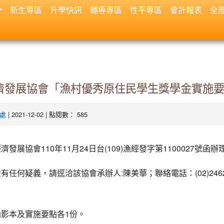
新生專區
升學快訊
輔導專區
性平專區
會計報表
全
濟發展協會「漁村優秀原住民學生獎學金實施
| 2021-12-02 | 點閱數： 585
處
110
11
24
(109)
1100027
經濟發展協會
年
月
日台
漁經發字第
號函辦
:
(02)24
金有任何疑義，請逕洽該協會承辦人
陳美華；聯絡電話：
1
函影本及實施要點各
份。