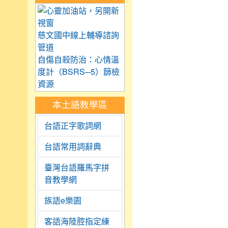
link to https://care.tyc.
慈文國中線上輔導諮詢
管道
自傷自殺防治：心情溫
度計（BSRS─5）篩檢
資源
本土語教學區
台語正字歌詞網
台語常用詞辭典
臺灣台語羅馬字拼
音教學網
族語e樂園
客語海陸腔指定練