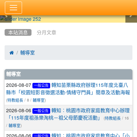
:::
本站消息
分月文章

輔導室
文章列表
輔導室
2026-08-07
轉知苗栗縣政府辦理115年度北臺八
一般公告
縣市「校園短影音徵選活動-情緒守門員」簡章及活動海報
(
/ 8 /
)
特教組長
輔導室
2026-08-06
轉知︰桃園市政府家庭教育中心辦理
一般公告
(
/ 16
「115年度祖孫樂淘桃－祖父母節慶祝活動」
特教組長
/
)
輔導室
2026-08-06
轉知︰桃園市政府家庭教育中心「小
一般公告