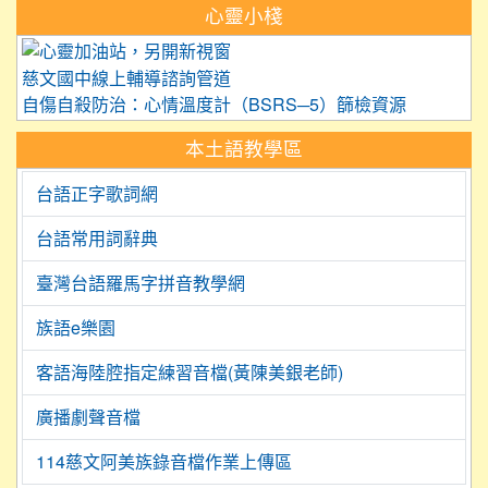
心靈小棧
link to https://care.tyc.edu.
慈文國中線上輔導諮詢管道
自傷自殺防治：心情溫度計（BSRS─5）篩檢資源
本土語教學區
台語正字歌詞網
台語常用詞辭典
臺灣台語羅馬字拼音教學網
族語e樂園
客語海陸腔指定練習音檔(黃陳美銀老師)
廣播劇聲音檔
114慈文阿美族錄音檔作業上傳區