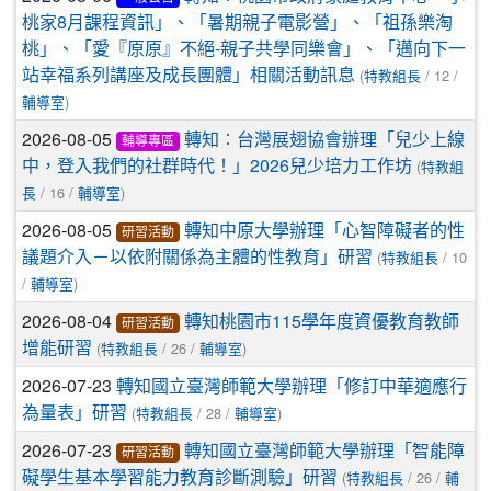
桃家8月課程資訊」、「暑期親子電影營」、「祖孫樂淘
桃」、「愛『原原』不絕-親子共學同樂會」、「邁向下一
(
/ 12 /
站幸福系列講座及成長團體」相關活動訊息
特教組長
)
輔導室
2026-08-05
轉知︰台灣展翅協會辦理「兒少上線
輔導專區
(
中，登入我們的社群時代！」2026兒少培力工作坊
特教組
/ 16 /
)
長
輔導室
2026-08-05
轉知中原大學辦理「心智障礙者的性
研習活動
(
/ 10
議題介入－以依附關係為主體的性教育」研習
特教組長
/
)
輔導室
2026-08-04
轉知桃園市115學年度資優教育教師
研習活動
(
/ 26 /
)
增能研習
特教組長
輔導室
2026-07-23
轉知國立臺灣師範大學辦理「修訂中華適應行
(
/ 28 /
)
為量表」研習
特教組長
輔導室
2026-07-23
轉知國立臺灣師範大學辦理「智能障
研習活動
(
/ 26 /
礙學生基本學習能力教育診斷測驗」研習
特教組長
輔