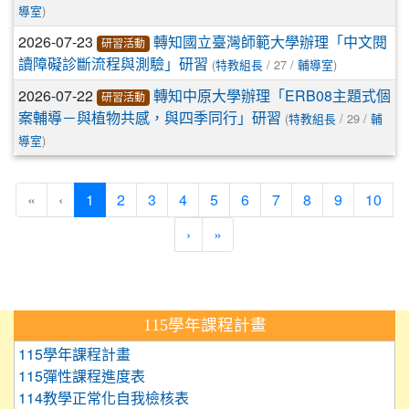
)
導室
2026-07-23
轉知國立臺灣師範大學辦理「中文閱
研習活動
(
/ 27 /
)
讀障礙診斷流程與測驗」研習
特教組長
輔導室
2026-07-22
轉知中原大學辦理「ERB08主題式個
研習活動
(
/ 29 /
案輔導－與植物共感，與四季同行」研習
特教組長
輔
)
導室
(current)
«
‹
1
2
3
4
5
6
7
8
9
10
›
»
:::
115學年課程計畫
115學年課程計畫
115彈性課程進度表
114教學正常化自我檢核表