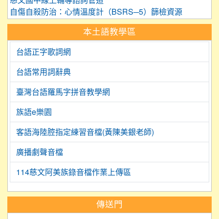
慈文國中線上輔導諮詢管道
自傷自殺防治：心情溫度計（BSRS─5）篩檢資源
本土語教學區
台語正字歌詞網
台語常用詞辭典
臺灣台語羅馬字拼音教學網
族語e樂園
客語海陸腔指定練習音檔(黃陳美銀老師)
廣播劇聲音檔
114慈文阿美族錄音檔作業上傳區
:::
傳送門