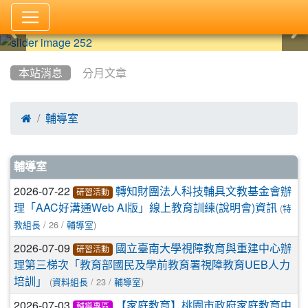
:::
本站消息
分月文章

輔導室
文章列表
輔導室
2026-07-22
轉知財團法人科技輔具文教基金會辦
研習活動
(
理「AAC好溝通Web AI版」線上教育訓練(說明會)資訊
特
/ 26 /
)
教組長
輔導室
2026-07-09
國立臺南大學視障教育與重建中心辦
研習活動
理第三梯次「教育部國民及學前教育署視障教育UEB人力
(
/ 23 /
)
培訓」
資料組長
輔導室
2026-07-03
【家庭教育】桃園市政府家庭教育中
輔導專區