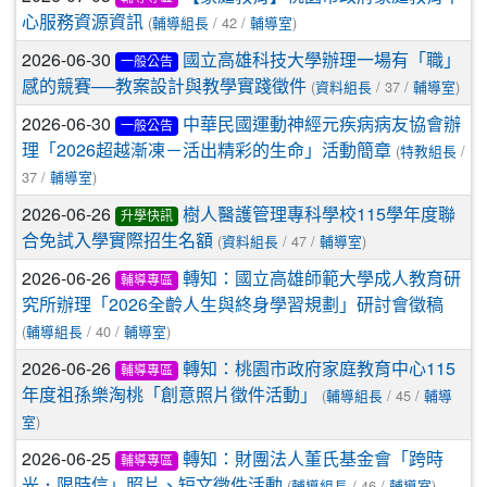
(
/ 42 /
)
心服務資源資訊
輔導組長
輔導室
2026-06-30
國立高雄科技大學辦理一場有「職」
一般公告
(
/ 37 /
)
感的競賽──教案設計與教學實踐徵件
資料組長
輔導室
2026-06-30
中華民國運動神經元疾病病友協會辦
一般公告
(
/
理「2026超越漸凍－活出精彩的生命」活動簡章
特教組長
37 /
)
輔導室
2026-06-26
樹人醫護管理專科學校115學年度聯
升學快訊
(
/ 47 /
)
合免試入學實際招生名額
資料組長
輔導室
2026-06-26
轉知：國立高雄師範大學成人教育研
輔導專區
究所辦理「2026全齡人生與終身學習規劃」研討會徵稿
(
/ 40 /
)
輔導組長
輔導室
2026-06-26
轉知：桃園市政府家庭教育中心115
輔導專區
(
/ 45 /
年度祖孫樂淘桃「創意照片徵件活動」
輔導組長
輔導
)
室
2026-06-25
轉知：財團法人董氏基金會「跨時
輔導專區
(
/ 46 /
)
光．限時信」照片、短文徵件活動
輔導組長
輔導室