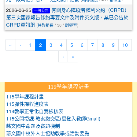
2026-06-25
有關身心障礙者權利公約（CRPD）
一般公告
第三次國家報告條約專要文件及附件英文版，業已公告於
(
/ 30 /
)
CRPD資訊網
特教組長
輔導室
(current)
«
‹
1
2
3
4
5
6
7
8
9
10
›
»
:::
115學年課程計畫
115學年課程計畫
115彈性課程進度表
114教學正常化自我檢核表
115公開授課-教案繳交區(需登入教師Gmail)
慈文國中命題及審題機制
慈文國中校外人士協助教學或活動要點