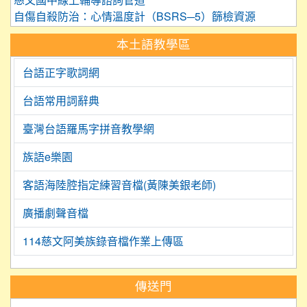
慈文國中線上輔導諮詢管道
自傷自殺防治：心情溫度計（BSRS─5）篩檢資源
本土語教學區
台語正字歌詞網
台語常用詞辭典
臺灣台語羅馬字拼音教學網
族語e樂園
客語海陸腔指定練習音檔(黃陳美銀老師)
廣播劇聲音檔
114慈文阿美族錄音檔作業上傳區
:::
傳送門