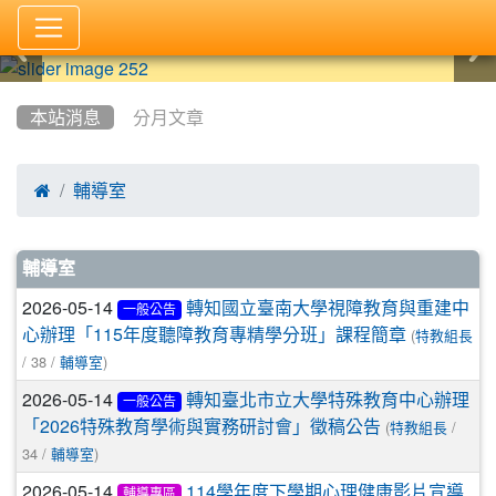
:::
本站消息
分月文章

輔導室
文章列表
輔導室
2026-05-14
轉知國立臺南大學視障教育與重建中
一般公告
(
心辦理「115年度聽障教育專精學分班」課程簡章
特教組長
/ 38 /
)
輔導室
2026-05-14
轉知臺北市立大學特殊教育中心辦理
一般公告
(
/
「2026特殊教育學術與實務研討會」徵稿公告
特教組長
34 /
)
輔導室
2026-05-14
114學年度下學期心理健康影片宣導
輔導專區