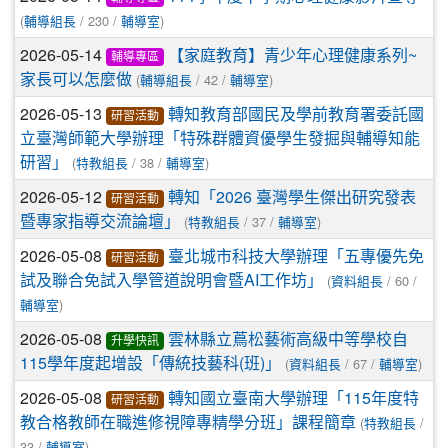
(
/ 230 /
)
輔導組長
輔導室
2026-05-14
【家庭教育】青少年心理健康系列~
輔導專區
(
/ 42 /
)
家長可以怎麼做
輔導組長
輔導室
2026-05-13
轉知教育部國民及學前教育署委託國
研習活動
立臺灣師範大學辦理「特殊群體資優學生發掘與輔導知能
(
/ 38 /
)
研習」
特教組長
輔導室
2026-05-12
轉知「2026 臺灣學生傑出研究發表
研習活動
(
/ 37 /
)
暨專家指導交流論壇」
特教組長
輔導室
2026-05-08
臺北城市科技大學辦理「五專優先免
研習活動
(
/ 60 /
試及聯合免試入學管道說明會暨AI工作坊」
資料組長
)
輔導室
2026-05-08
雲林縣立蔦松藝術高級中等學校自
升學快訊
(
/ 67 /
)
115學年度起增設「傳統技藝科(班)」
資料組長
輔導室
2026-05-08
轉知國立臺南大學辦理「115年度特
研習活動
(
/
教合格教師在職進修視障專精學分班」課程簡章
特教組長
33 /
)
輔導室