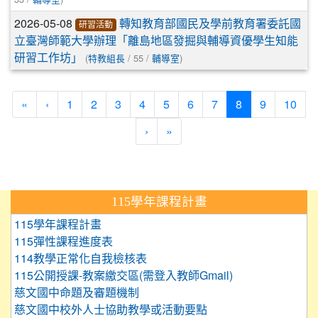
2026-05-08
轉知教育部國民及學前教育署委託國
研習活動
立臺灣師範大學辦理「離島地區發掘與輔導資優學生知能
(
/ 55 /
)
研習工作坊」
特教組長
輔導室
(current)
«
‹
1
2
3
4
5
6
7
8
9
10
›
»
:::
115學年課程計畫
115學年課程計畫
115彈性課程進度表
114教學正常化自我檢核表
115公開授課-教案繳交區(需登入教師Gmail)
慈文國中命題及審題機制
慈文國中校外人士協助教學或活動要點