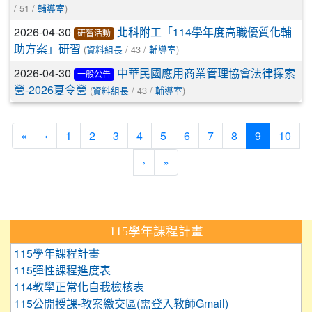
/ 51 /
)
輔導室
2026-04-30
北科附工「114學年度高職優質化輔
研習活動
(
/ 43 /
)
助方案」研習
資料組長
輔導室
2026-04-30
中華民國應用商業管理協會法律探索
一般公告
(
/ 43 /
)
營-2026夏令營
資料組長
輔導室
(current)
«
‹
1
2
3
4
5
6
7
8
9
10
›
»
:::
115學年課程計畫
115學年課程計畫
115彈性課程進度表
114教學正常化自我檢核表
115公開授課-教案繳交區(需登入教師Gmail)