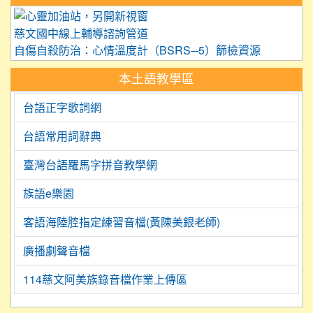
link to https://care.tyc.edu.
慈文國中線上輔導諮詢管道
自傷自殺防治：心情溫度計（BSRS─5）篩檢資源
本土語教學區
台語正字歌詞網
台語常用詞辭典
臺灣台語羅馬字拼音教學網
族語e樂園
客語海陸腔指定練習音檔(黃陳美銀老師)
廣播劇聲音檔
114慈文阿美族錄音檔作業上傳區