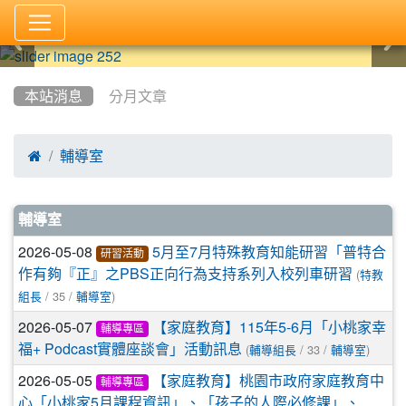
:::
本站消息
分月文章

輔導室
文章列表
輔導室
2026-05-08
5月至7月特殊教育知能研習「普特合
研習活動
(
作有夠『正』之PBS正向行為支持系列入校列車研習
特教
/ 35 /
)
組長
輔導室
2026-05-07
【家庭教育】115年5-6月「小桃家幸
輔導專區
(
/ 33 /
)
福+ Podcast實體座談會」活動訊息
輔導組長
輔導室
2026-05-05
【家庭教育】桃園市政府家庭教育中
輔導專區
心「小桃家5月課程資訊」、「孩子的人際必修課」、