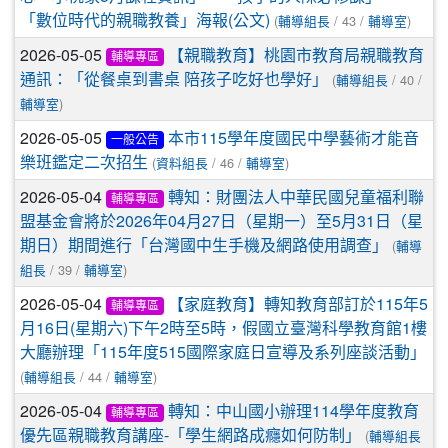
(
/ 43 /
)
「數位時代的親職教養」海報(公文)
輔導組長
輔導室
2026-05-05
【親職教育】桃園市教育局親職教育
輔導專區
(
/ 40 /
通訊：「從餐桌到書桌 陪孩子吃好也學好」
輔導組長
)
輔導室
2026-05-05
本市115學年度國民中學藝術才能音
一般公告
(
/ 46 /
)
樂班鑑定二次招生
資料組長
輔導室
2026-05-04
轉知：財團法人中華民國兒童福利聯
輔導專區
盟基金會將於2026年04月27日（星期一）至5月31日（星
(
期日）期間進行「台灣國中生手機及網路使用調查」
輔導
/ 39 /
)
組長
輔導室
2026-05-04
【家庭教育】轉知教育部訂於115年5
輔導專區
月16日(星期六)下午2時至5時，假國立臺灣科學教育館1樓
大廳辦理「115年度515國際家庭日宣導及系列座談活動」
(
/ 44 /
)
輔導組長
輔導室
2026-05-04
轉知：中山國小辦理114學年度教育
輔導專區
(
優先區親職教育講座-「學生網路成癮如何防制」
輔導組長