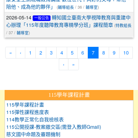
(
/ 36 /
)
陪他、成為他的夥伴」
輔導組長
輔導室
2026-05-14
轉知國立臺南大學視障教育與重建中
一般公告
(
心辦理「115年度聽障教育專精學分班」課程簡章
特教組長
/ 37 /
)
輔導室
(current)
«
‹
1
2
3
4
5
6
7
8
9
10
›
»
:::
115學年課程計畫
115學年課程計畫
115彈性課程進度表
114教學正常化自我檢核表
115公開授課-教案繳交區(需登入教師Gmail)
慈文國中命題及審題機制