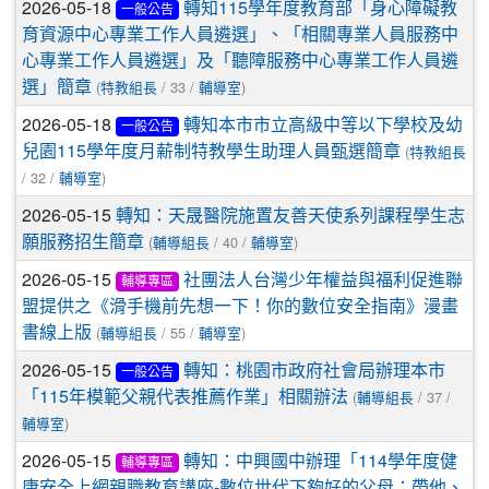
2026-05-18
轉知115學年度教育部「身心障礙教
一般公告
育資源中心專業工作人員遴選」、「相關專業人員服務中
心專業工作人員遴選」及「聽障服務中心專業工作人員遴
(
/ 33 /
)
選」簡章
特教組長
輔導室
2026-05-18
轉知本市市立高級中等以下學校及幼
一般公告
(
兒園115學年度月薪制特教學生助理人員甄選簡章
特教組長
/ 32 /
)
輔導室
2026-05-15
轉知：天晟醫院施置友善天使系列課程學生志
(
/ 40 /
)
願服務招生簡章
輔導組長
輔導室
2026-05-15
社團法人台灣少年權益與福利促進聯
輔導專區
盟提供之《滑手機前先想一下！你的數位安全指南》漫畫
(
/ 55 /
)
書線上版
輔導組長
輔導室
2026-05-15
轉知：桃園市政府社會局辦理本市
一般公告
(
/ 37 /
「115年模範父親代表推薦作業」相關辦法
輔導組長
)
輔導室
2026-05-15
轉知：中興國中辦理「114學年度健
輔導專區
康安全上網親職教育講座-數位世代下夠好的父母：帶他、