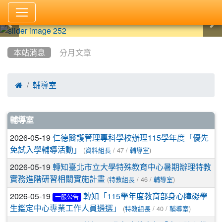
:::
本站消息
分月文章

輔導室
文章列表
輔導室
2026-05-19
仁德醫護管理專科學校辦理115學年度「優先
(
/ 47 /
)
免試入學輔導活動」
資料組長
輔導室
2026-05-19
轉知臺北市立大學特殊教育中心暑期辦理特教
(
/ 46 /
)
實務進階研習相關實施計畫
特教組長
輔導室
2026-05-19
轉知「115學年度教育部身心障礙學
一般公告
(
/ 40 /
)
生鑑定中心專業工作人員遴選」
特教組長
輔導室