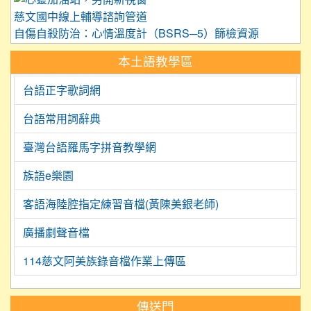
慈文國中線上輔導諮詢管道
自傷自殺防治：心情溫度計（BSRS─5）篩檢資源
本土語教學區
台語正字歌詞網
台語常用詞辭典
臺灣台語羅馬字拼音教學網
族語e樂園
客語海陸腔指定練習音檔(黃陳美銀老師)
廣播劇聲音檔
114慈文阿美族錄音檔作業上傳區
:::
傳送門